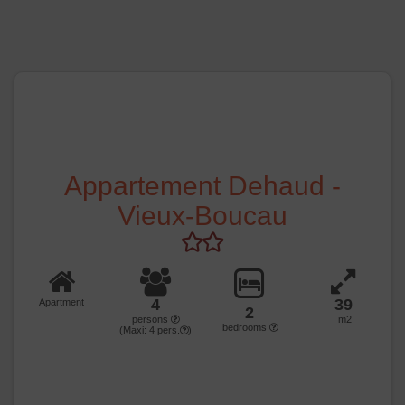
Appartement Dehaud -
Vieux-Boucau
4
39
Apartment
2
persons
m2
bedrooms
(Maxi:
4
pers.
)