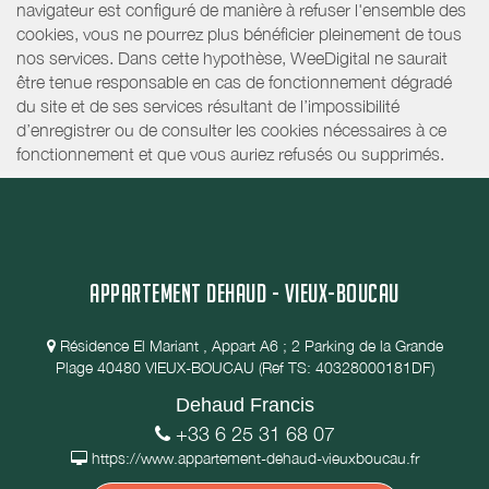
navigateur est configuré de manière à refuser l'ensemble des
cookies, vous ne pourrez plus bénéficier pleinement de tous
nos services. Dans cette hypothèse, WeeDigital ne saurait
être tenue responsable en cas de fonctionnement dégradé
du site et de ses services résultant de l’impossibilité
d’enregistrer ou de consulter les cookies nécessaires à ce
fonctionnement et que vous auriez refusés ou supprimés.
APPARTEMENT DEHAUD - VIEUX-BOUCAU
Résidence El Mariant , Appart A6 ; 2 Parking de la Grande
Plage 40480 VIEUX-BOUCAU (Ref TS: 40328000181DF)
Dehaud Francis
+33 6 25 31 68 07
https://www.appartement-dehaud-vieuxboucau.fr